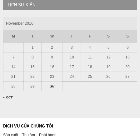
LỊCH SỰ KIỆN
November 2016
M
T
W
T
F
S
S
1
2
3
4
5
6
7
8
9
10
11
12
13
14
15
16
17
18
19
20
21
22
23
24
25
26
27
28
29
30
« OCT
DỊCH VỤ CỦA CHÚNG TÔI
Sản xuất – Thu âm – Phát hành