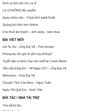
Dịch vụ trọn gói cho ca sĩ
Ca sĩ KHÔNG độc quyền
Quay video clip – Chụp ảnh nghệ thuật
Quảng bá hình ảnh Online
Cho thuê âm thanh – ánh sáng – ban nhạc
BÀI VIẾT MỚI
Lời Tự Sự – Ưng Đại Vệ – Full version
Phòng thu âm giá rẻ nên hay không?
Tuyển tập ca khúc hay sản xuất tại Calvin Music
Vẫn mãi trong tim – 49 Ngày OST – Ưng Đại Vệ
Memories – Ưng Đại Vệ
Chuyện Tình Của Mưa – Ngọc Tuấn
Ngày Tết Quê Em – Khôi Trần
ĐỐI TÁC / NHÀ TÀI TRỢ
Tóm tắt tin tức