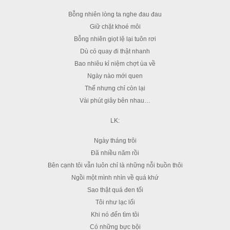
Bỗng nhiên lòng ta nghe đau đau
Giữ chặt khoé môi
Bỗng nhiên giọt lệ lại tuôn rơi
Dù có quay đi thật nhanh
Bao nhiêu kỉ niệm chợt ùa về
Ngày nào mới quen
Thế nhưng chỉ còn lại
Vài phút giây bên nhau…
LK:
Ngày tháng trôi
Đã nhiều năm rồi
Bên cạnh tôi vẫn luôn chỉ là những nỗi buồn thôi
Ngồi một mình nhìn về quá khứ
Sao thật quá đen tối
Tôi như lạc lối
Khi nó đến tìm tôi
Có những bực bội