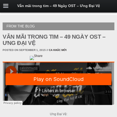
Vẫn mãi trong tim – 49 Ngày OST – Ưng Đại Vệ
FROM THE BLOG
VẪN MÃI TRONG TIM – 49 NGÀY OST –
ƯNG ĐẠI VỆ
POSTED ON SEPTEMBER 1, 2015
//
CA KHÚC MỚI
Ưng Đại Vệ: