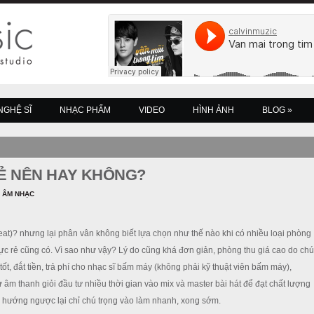
NGHỆ SĨ
NHẠC PHẨM
VIDEO
HÌNH ẢNH
BLOG
»
Ẻ NÊN HAY KHÔNG?
 ÂM NHẠC
t)? nhưng lại phân vân không biết lựa chọn như thế nào khi có nhiều loại phòng
ực rẻ cũng có. Vì sao như vậy? Lý do cũng khá đơn giản, phòng thu giá cao do chú
 tốt, đắt tiền, trả phí cho nhạc sĩ bấm máy (không phải kỹ thuật viên bấm máy),
âm thanh giỏi đầu tư nhiều thời gian vào mix và master bài hát để đạt chất lượng
xu hướng ngược lại chỉ chú trọng vào làm nhanh, xong sớm.