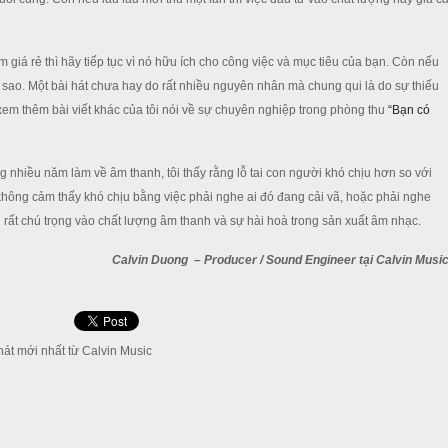
giá rẻ thì hãy tiếp tục vì nó hữu ích cho công việc và mục tiêu của bạn. Còn nếu
ì sao. Một bài hát chưa hay do rất nhiều nguyên nhân mà chung qui là do sự thiếu
xem thêm bài viết khác của tôi nói về sự chuyên nghiệp trong phòng thu
“Bạn có
g nhiều năm làm về âm thanh, tôi thấy rằng lỗ tai con người khó chịu hơn so với
không cảm thấy khó chịu bằng việc phải nghe ai đó đang cải vã, hoặc phải nghe
i rất chú trọng vào chất lượng âm thanh và sự hài hoà trong sản xuất âm nhạc.
Calvin Duong – Producer / Sound Engineer tại Calvin Musi
át mới nhất từ Calvin Music