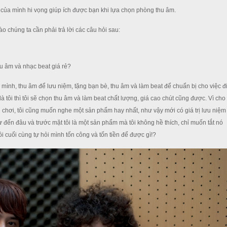
ân của mình hi vọng giúp ích được bạn khi lựa chọn phòng thu âm.
 chúng ta cần phải trả lời các câu hỏi sau:
u âm và nhạc beat giá rẻ?
mình, thu âm để lưu niệm, tặng bạn bè, thu âm và làm beat để chuẩn bị cho việc đ
 tôi thì tôi sẽ chọn thu âm và làm beat chất lượng, giá cao chút cũng được. Vì cho
 chơi, tôi cũng muốn nghe một sản phẩm hay nhất, như vậy mới có giá trị lưu niệm
sự đến đâu và trước mặt tôi là một sản phẩm mà tôi không hề thích, chỉ muốn tắt nó
i cuối cùng tự hỏi mình tốn công và tốn tiền để được gì!?