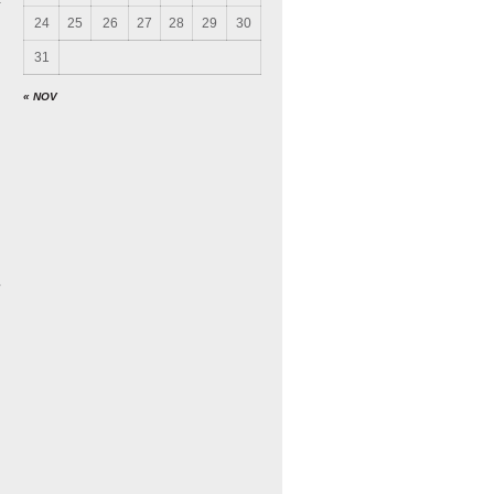
24
25
26
27
28
29
30
31
« NOV
c