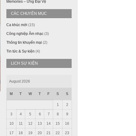
Memories – Ưng Đại Vệ
CÁC CHUYÊN MỤC
Ca khúc mới
(15)
Công nghiệp Âm nhạc
(3)
Thông tin khuyến mại
(2)
Tin tức & Sự kiện
(4)
LỊCH SỰ KIỆN
August 2026
M
T
W
T
F
S
S
1
2
3
4
5
6
7
8
9
10
11
12
13
14
15
16
17
18
19
20
21
22
23
ả