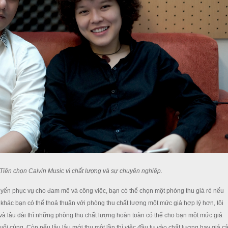
Tiên chọn Calvin Music vì chất lượng và sự chuyên nghiệp.
yến phục vụ cho đam mê và công việc, bạn có thể chọn một phòng thu giá rẻ nếu
khác bạn có thể thoả thuận với phòng thu chất lượng một mức giá hợp lý hơn, tôi
à lâu dài thì những phòng thu chất lượng hoàn toàn có thể cho bạn một mức giá
i cùng. Còn nếu lâu lâu mới thu một lần thì việc đầu tư vào chất lượng hay giá c