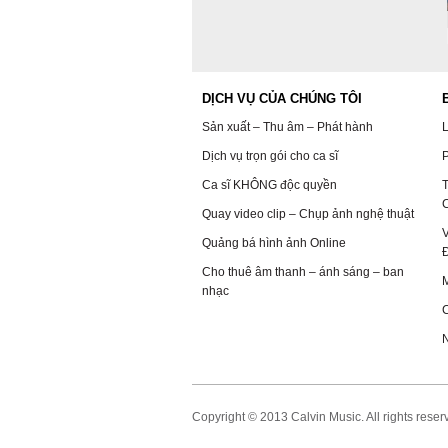
DỊCH VỤ CỦA CHÚNG TÔI
Sản xuất – Thu âm – Phát hành
L
Dịch vụ trọn gói cho ca sĩ
P
Ca sĩ KHÔNG độc quyền
T
C
Quay video clip – Chụp ảnh nghệ thuật
V
Quảng bá hình ảnh Online
Cho thuê âm thanh – ánh sáng – ban
nhạc
N
Copyright © 2013 Calvin Music. All rights reser