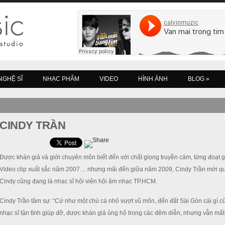
NGHỆ SĨ
NHẠC PHẨM
VIDEO
HÌNH ẢNH
BLOG
»
CINDY TRẦN
Được khán giả và giới chuyên môn biết đến với chất giọng truyền cảm, từng đoạt gi
Video clip xuất sắc năm 2007… nhưng mãi đến giữa năm 2009, Cindy Trần mới quy
Cindy cũng đang là nhạc sĩ hội viên hội âm nhạc TP.HCM.
Cindy Trần tâm sự: “Cứ như một chú cá nhỏ vượt vũ môn, đến đất Sài Gòn cái gì c
nhạc sĩ tận tình giúp đỡ, được khán giả ủng hộ trong các đêm diễn, nhưng vẫn mất 