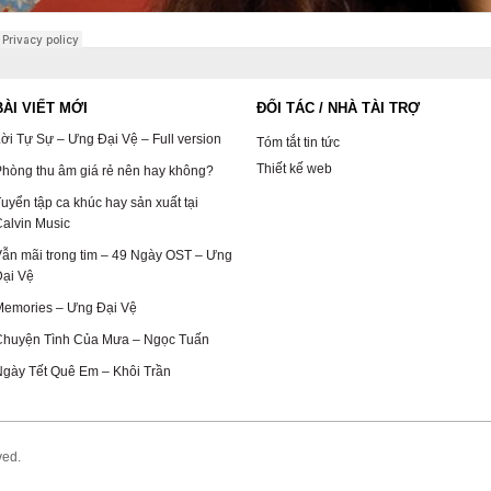
BÀI VIẾT MỚI
ĐỐI TÁC / NHÀ TÀI TRỢ
ời Tự Sự – Ưng Đại Vệ – Full version
Tóm tắt tin tức
Thiết kế web
hòng thu âm giá rẻ nên hay không?
uyển tập ca khúc hay sản xuất tại
alvin Music
ẫn mãi trong tim – 49 Ngày OST – Ưng
Đại Vệ
Memories – Ưng Đại Vệ
Chuyện Tình Của Mưa – Ngọc Tuấn
gày Tết Quê Em – Khôi Trần
ved.