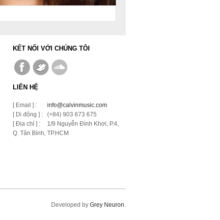
KẾT NỐI VỚI CHÚNG TÔI
LIÊN HỆ
[ Email ] :
info@calvinmusic.com
[ Di động ] :
(+84) 903 673 675
[ Địa chỉ ] :
1/9 Nguyễn Đình Khơi, P.4,
Q. Tân Bình, TP.HCM
Developed by
Grey Neuron
.