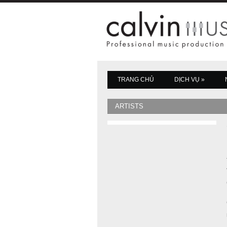
TRANG CHỦ
DỊCH VỤ
»
ARTISTS