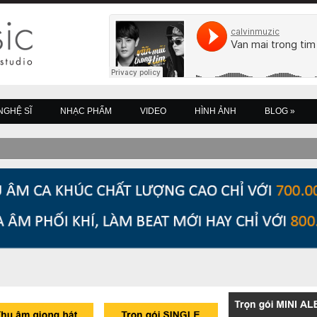
NGHỆ SĨ
NHẠC PHẨM
VIDEO
HÌNH ẢNH
BLOG
»