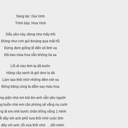
Sáng tác: Gia Vinh
Trình bày: Hoa Vinh
Dấu yêu này, đừng như mây trôi
Đừng như cơn gió thoáng qua mặt hồ
Đừng đem giống tố đến xô tình xa
Đã bao mùa hoa vẫn không lìa xa
Lối đi nào tình ta đã bước
Hàng cây xanh lá gió đưa la đà
Làm sao thôi nhớ những đêm mờ xa
Bóng trăng cùng ta đắm say màu hoa
ng giận nhé em trái tim anh vẫn yêu người
g buồn nhé em căn phòng sẽ vắng nụ cười
g đi em nhé bước chân trống vắng 1 mình
ề đây với anh phố xưa thôi nhớ cuộc tình
 đây với anh, lối xưa thôi nhớ … đôi mình.