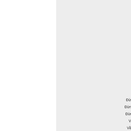
Đừ
Đừn
Đừn
V
Về