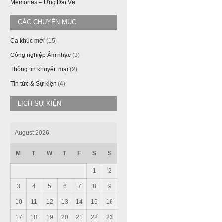
Memories – Ưng Đại Vệ
CÁC CHUYÊN MỤC
Ca khúc mới
(15)
Công nghiệp Âm nhạc
(3)
Thông tin khuyến mại
(2)
Tin tức & Sự kiện
(4)
LỊCH SỰ KIỆN
August 2026
M
T
W
T
F
S
S
1
2
3
4
5
6
7
8
9
10
11
12
13
14
15
16
17
18
19
20
21
22
23