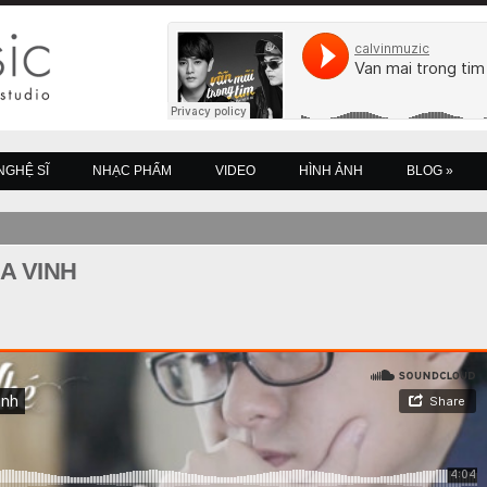
NGHỆ SĨ
NHẠC PHẨM
VIDEO
HÌNH ẢNH
BLOG
»
A VINH