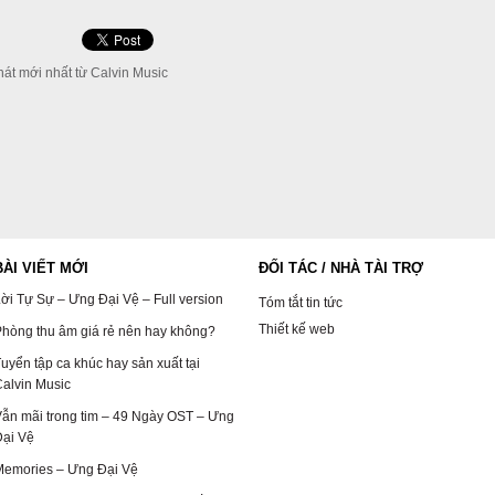
át mới nhất từ Calvin Music
BÀI VIẾT MỚI
ĐỐI TÁC / NHÀ TÀI TRỢ
ời Tự Sự – Ưng Đại Vệ – Full version
Tóm tắt tin tức
Thiết kế web
hòng thu âm giá rẻ nên hay không?
uyển tập ca khúc hay sản xuất tại
alvin Music
ẫn mãi trong tim – 49 Ngày OST – Ưng
Đại Vệ
Memories – Ưng Đại Vệ