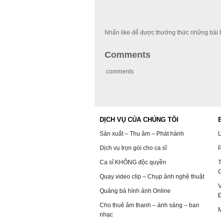
Nhấn like để được thưởng thức những bài h
Comments
comments
DỊCH VỤ CỦA CHÚNG TÔI
Sản xuất – Thu âm – Phát hành
L
Dịch vụ trọn gói cho ca sĩ
P
Ca sĩ KHÔNG độc quyền
T
C
Quay video clip – Chụp ảnh nghệ thuật
V
Quảng bá hình ảnh Online
Cho thuê âm thanh – ánh sáng – ban
nhạc