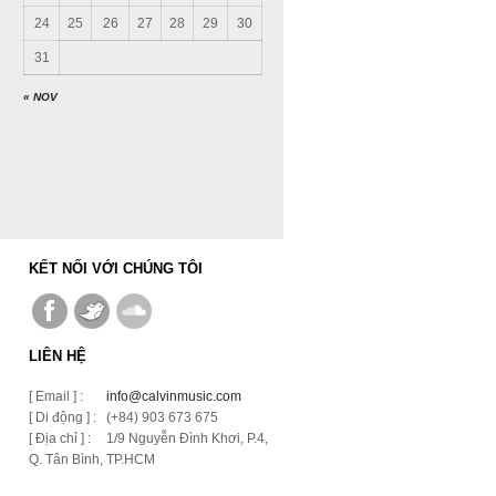
24
25
26
27
28
29
30
31
« NOV
KẾT NỐI VỚI CHÚNG TÔI
LIÊN HỆ
[ Email ] :
info@calvinmusic.com
[ Di động ] :
(+84) 903 673 675
[ Địa chỉ ] :
1/9 Nguyễn Đình Khơi, P.4,
Q. Tân Bình, TP.HCM